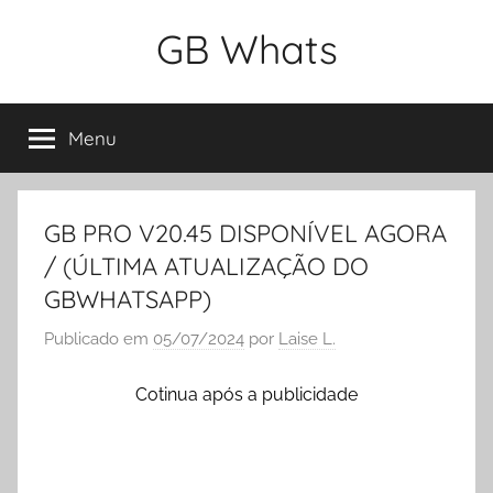
Pular
GB Whats
para
o
WA
conteúdo
Mods
Menu
GB PRO V20.45 DISPONÍVEL AGORA
/ (ÚLTIMA ATUALIZAÇÃO DO
GBWHATSAPP)
Publicado em
05/07/2024
por
Laise L.
Cotinua após a publicidade